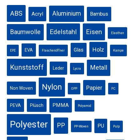
ABS
Aluminium
Acryl
Bambus
Edelstahl
Eisen
Baumwolle
Elasthan
Holz
Glas
EVA
EPE
Flaschenöffner
Kampe
Kunststoff
Metall
Leder
Lycra
Nylon
Papier
Non Woven
OPP
PC
PMMA
PEVA
Plüsch
Polyamid
Polyester
PP
PU
PP-Woven
Pulp