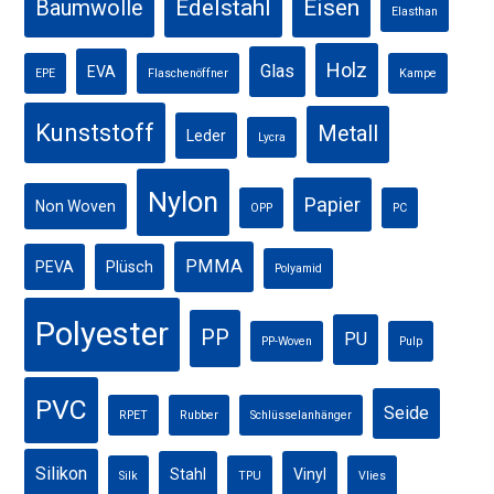
Edelstahl
Eisen
Baumwolle
Elasthan
Holz
Glas
EVA
EPE
Flaschenöffner
Kampe
Kunststoff
Metall
Leder
Lycra
Nylon
Papier
Non Woven
OPP
PC
PMMA
PEVA
Plüsch
Polyamid
Polyester
PP
PU
PP-Woven
Pulp
PVC
Seide
RPET
Rubber
Schlüsselanhänger
Silikon
Stahl
Vinyl
Silk
TPU
Vlies