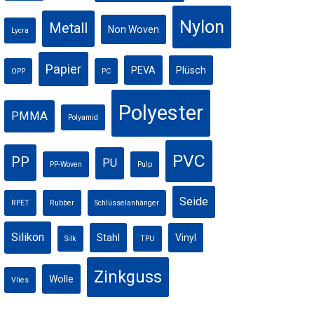
Nylon
Metall
Non Woven
Lycra
Papier
PEVA
Plüsch
OPP
PC
Polyester
PMMA
Polyamid
PVC
PP
PU
PP-Woven
Pulp
Seide
RPET
Rubber
Schlüsselanhänger
Silikon
Stahl
Vinyl
Silk
TPU
Zinkguss
Wolle
Vlies