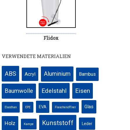
Flidox
VERWENDETE MATERIALIEN
ABS
Aluminium
Acryl
Bambus
Edelstahl
Eisen
Baumwolle
Glas
EVA
Elasthan
EPE
Flaschenöffner
Kunststoff
Holz
Leder
Kampe