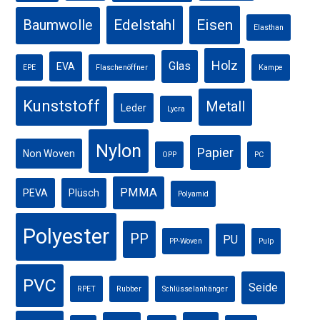
Edelstahl
Eisen
Baumwolle
Elasthan
Holz
Glas
EVA
EPE
Flaschenöffner
Kampe
Kunststoff
Metall
Leder
Lycra
Nylon
Papier
Non Woven
OPP
PC
PMMA
PEVA
Plüsch
Polyamid
Polyester
PP
PU
PP-Woven
Pulp
PVC
Seide
RPET
Rubber
Schlüsselanhänger