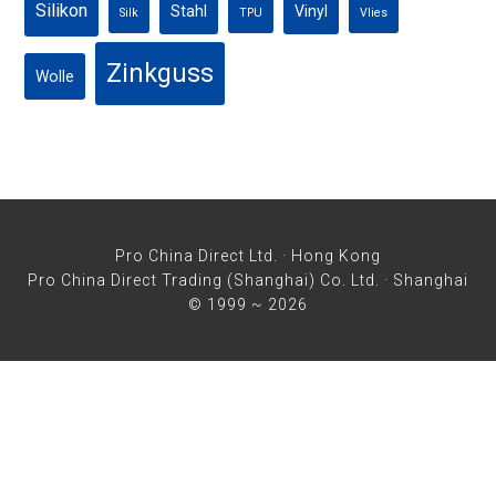
Silikon
Stahl
Vinyl
Silk
TPU
Vlies
Zinkguss
Wolle
Pro China Direct Ltd. · Hong Kong
Pro China Direct Trading (Shanghai) Co. Ltd. · Shanghai
© 1999 ~ 2026