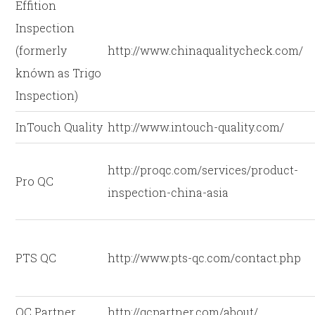
Effition
Inspection
(formerly
http://www.chinaqualitycheck.com/
knówn as Trigo
Inspection)
InTouch Quality
http://www.intouch-quality.com/
http://proqc.com/services/product-
Pro QC
inspection-china-asia
PTS QC
http://www.pts-qc.com/contact.php
QC Partner
http://qcpartner.com/about/