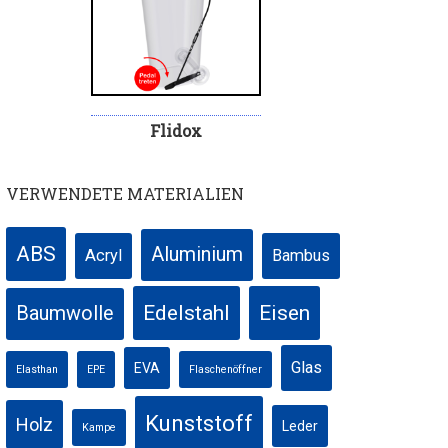
Flidox
VERWENDETE MATERIALIEN
ABS
Aluminium
Acryl
Bambus
Edelstahl
Eisen
Baumwolle
Glas
EVA
Elasthan
EPE
Flaschenöffner
Kunststoff
Holz
Leder
Kampe