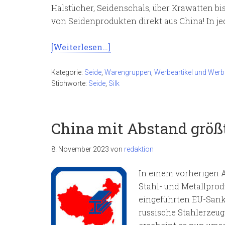
Halstücher, Seidenschals, über Krawatten bi
von Seidenprodukten direkt aus China! In jed
[Weiterlesen…]
Kategorie:
Seide
,
Warengruppen
,
Werbeartikel und Werb
Stichworte:
Seide
,
Silk
China mit Abstand größt
8. November 2023
von
redaktion
In einem vorherigen 
Stahl- und Metallprod
eingeführten EU-Sank
russische Stahlerzeug