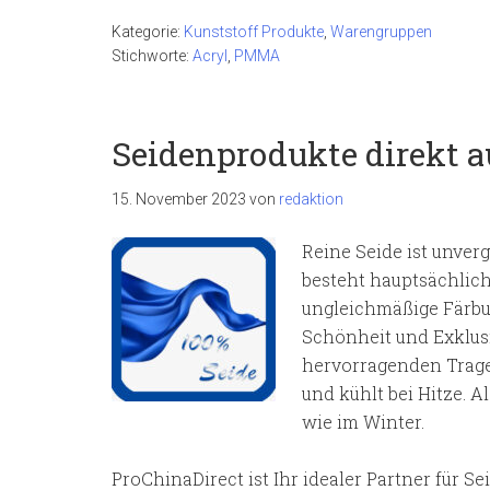
Kategorie:
Kunststoff Produkte
,
Warengruppen
Stichworte:
Acryl
,
PMMA
Seidenprodukte direkt a
15. November 2023
von
redaktion
Reine Seide ist unver
besteht hauptsächlich 
ungleichmäßige Färbun
Schönheit und Exklusi
hervorragenden Trage
und kühlt bei Hitze. A
wie im Winter.
ProChinaDirect ist Ihr idealer Partner für S