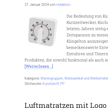
27. Januar 2024
von
redaktion
Die Bedeutung von Ku
Kurzzeitwecker, Küche
letzten Jahren stetig 
Zeitspannen zu mess
Klingelton anzuzeigen
bemerkenswerte Entwi
Eieruhren und Timern 
Produkten, die sowohl funktional als auch 
[Weiterlesen…]
Kategorie:
Warengruppen
,
Werbeartikel und Werbemittel
Stichworte:
Kunststoff
,
PP
Luftmatratzen mit Logo