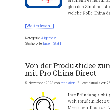
erscheint es nun umso 
globalen Stahlindustr
welche Rolle China dab
[Weiterlesen…]
Kategorie:
Allgemein
Stichworte:
Eisen
,
Stahl
Von der Produktidee zu
mit Pro China Direct
5. November 2023
von
redaktion
|
Zuletzt aktualisiert:
25
Ihre Erfindung richt
Welt sprudeln Ideen 
Menschen. Doch der We