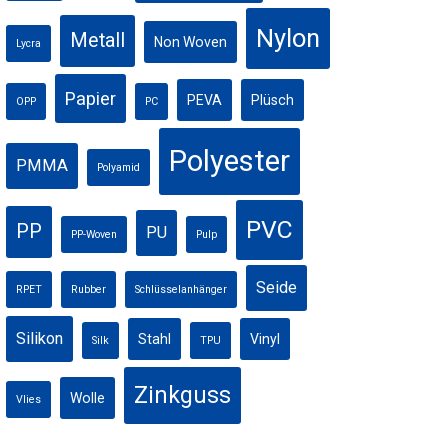
Nylon
Metall
Non Woven
Lycra
Papier
PEVA
Plüsch
OPP
PC
Polyester
PMMA
Polyamid
PVC
PP
PU
PP-Woven
Pulp
Seide
RPET
Rubber
Schlüsselanhänger
Silikon
Stahl
Vinyl
Silk
TPU
Zinkguss
Wolle
Vlies