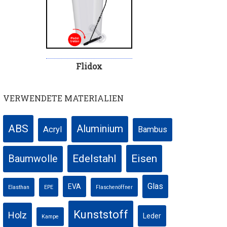
Flidox
VERWENDETE MATERIALIEN
ABS
Aluminium
Acryl
Bambus
Edelstahl
Eisen
Baumwolle
Glas
EVA
Elasthan
EPE
Flaschenöffner
Kunststoff
Holz
Leder
Kampe