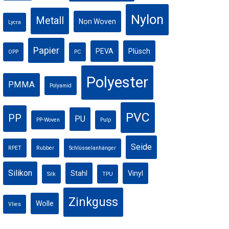
Nylon
Metall
Non Woven
Lycra
Papier
PEVA
Plüsch
OPP
PC
Polyester
PMMA
Polyamid
PVC
PP
PU
PP-Woven
Pulp
Seide
RPET
Rubber
Schlüsselanhänger
Silikon
Stahl
Vinyl
Silk
TPU
Zinkguss
Wolle
Vlies