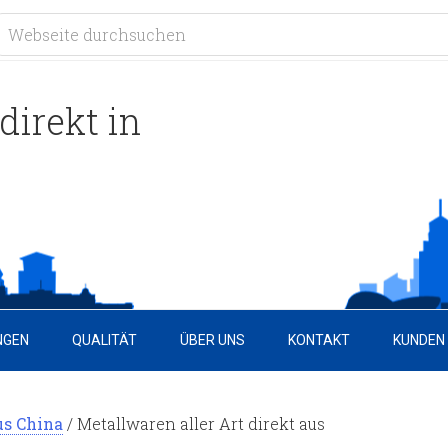
direkt in
NGEN
QUALITÄT
ÜBER UNS
KONTAKT
KUNDEN
us China
/
Metallwaren aller Art direkt aus