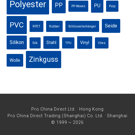
Polyester
PP
PU
PP-Woven
Pulp
PVC
Seide
RPET
Rubber
Schlüsselanhänger
Silikon
Stahl
Vinyl
Silk
TPU
Vlies
Zinkguss
Wolle
Pro China Direct Ltd. · Hong Kong
Pro China Direct Trading (Shanghai) Co. Ltd. · Shanghai
© 1999 ~ 2026