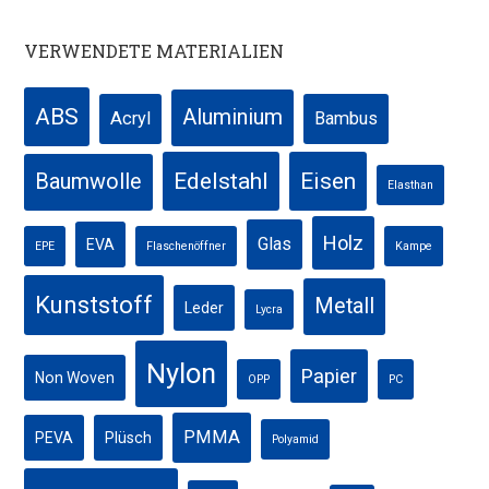
VERWENDETE MATERIALIEN
ABS
Aluminium
Acryl
Bambus
Edelstahl
Eisen
Baumwolle
Elasthan
Holz
Glas
EVA
EPE
Flaschenöffner
Kampe
Kunststoff
Metall
Leder
Lycra
Nylon
Papier
Non Woven
OPP
PC
PMMA
PEVA
Plüsch
Polyamid