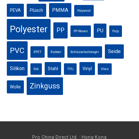
PMMA
PEVA
Plüsch
Polyamid
Polyester
PP
PU
PP-Woven
Pulp
PVC
Seide
RPET
Rubber
Schlüsselanhänger
Silikon
Stahl
Vinyl
Silk
TPU
Vlies
Zinkguss
Wolle
Pro China Direct Ltd. · Hong Kong