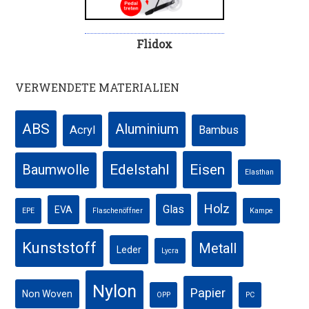
Flidox
VERWENDETE MATERIALIEN
ABS
Aluminium
Acryl
Bambus
Edelstahl
Eisen
Baumwolle
Elasthan
Holz
Glas
EVA
EPE
Flaschenöffner
Kampe
Kunststoff
Metall
Leder
Lycra
Nylon
Papier
Non Woven
OPP
PC