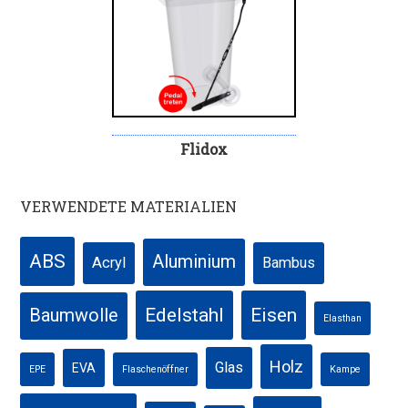
Flidox
VERWENDETE MATERIALIEN
ABS
Aluminium
Acryl
Bambus
Edelstahl
Eisen
Baumwolle
Elasthan
Holz
Glas
EVA
EPE
Flaschenöffner
Kampe