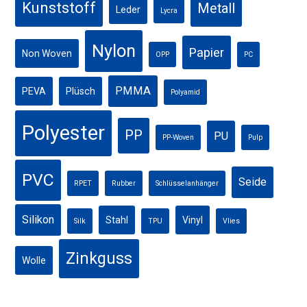
Kunststoff
Metall
Leder
Lycra
Nylon
Papier
Non Woven
OPP
PC
PMMA
PEVA
Plüsch
Polyamid
Polyester
PP
PU
PP-Woven
Pulp
PVC
Seide
RPET
Rubber
Schlüsselanhänger
Silikon
Stahl
Vinyl
Silk
TPU
Vlies
Zinkguss
Wolle