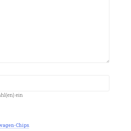
hl(en) ein
swagen-Chips
.