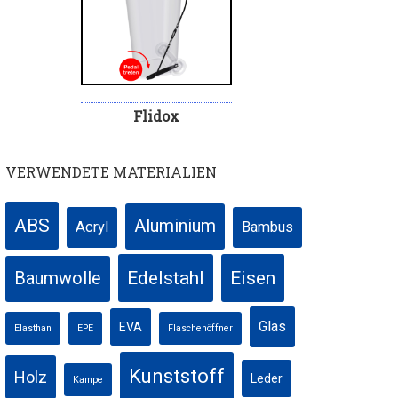
Flidox
VERWENDETE MATERIALIEN
ABS
Aluminium
Acryl
Bambus
Edelstahl
Eisen
Baumwolle
Glas
EVA
Elasthan
EPE
Flaschenöffner
Kunststoff
Holz
Leder
Kampe