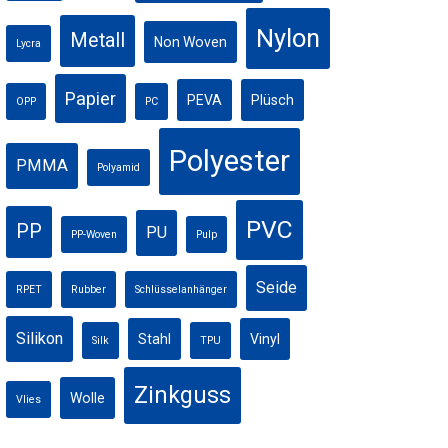
Nylon
Metall
Non Woven
Lycra
Papier
PEVA
Plüsch
OPP
PC
Polyester
PMMA
Polyamid
PVC
PP
PU
PP-Woven
Pulp
Seide
RPET
Rubber
Schlüsselanhänger
Silikon
Stahl
Vinyl
Silk
TPU
Zinkguss
Wolle
Vlies