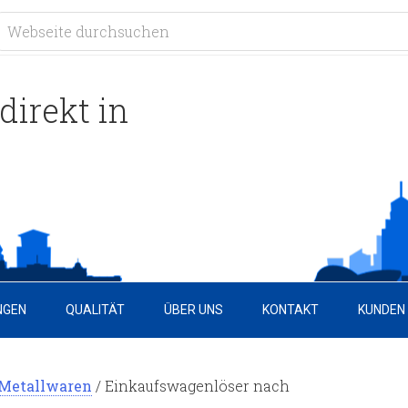
direkt in
NGEN
QUALITÄT
ÜBER UNS
KONTAKT
KUNDEN
Metallwaren
/
Einkaufswagenlöser nach