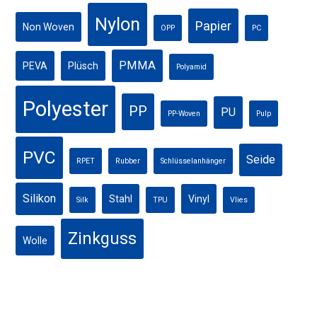
Nylon
Papier
Non Woven
OPP
PC
PMMA
PEVA
Plüsch
Polyamid
Polyester
PP
PU
PP-Woven
Pulp
PVC
Seide
RPET
Rubber
Schlüsselanhänger
Silikon
Stahl
Vinyl
Silk
TPU
Vlies
Zinkguss
Wolle