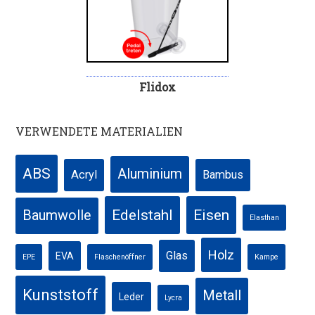
Flidox
VERWENDETE MATERIALIEN
ABS
Aluminium
Acryl
Bambus
Edelstahl
Eisen
Baumwolle
Elasthan
Holz
Glas
EVA
EPE
Flaschenöffner
Kampe
Kunststoff
Metall
Leder
Lycra