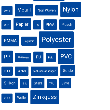
Nylon
Metall
Non Woven
Lycra
Papier
PEVA
Plüsch
OPP
PC
Polyester
PMMA
Polyamid
PVC
PP
PU
PP-Woven
Pulp
Seide
RPET
Rubber
Schlüsselanhänger
Silikon
Stahl
Vinyl
Silk
TPU
Zinkguss
Wolle
Vlies