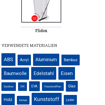
Flidox
VERWENDETE MATERIALIEN
ABS
Aluminium
Acryl
Bambus
Edelstahl
Eisen
Baumwolle
Glas
EVA
Elasthan
EPE
Flaschenöffner
Kunststoff
Holz
Leder
Kampe