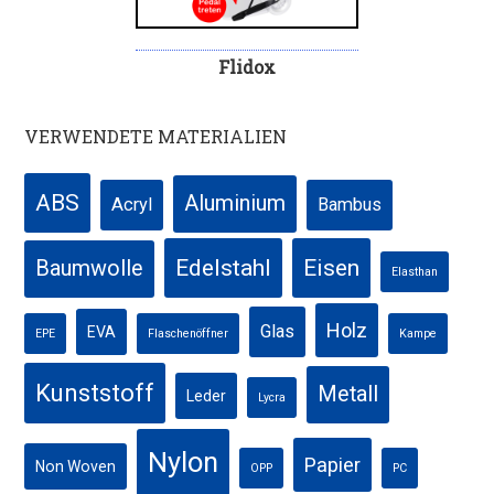
Flidox
VERWENDETE MATERIALIEN
ABS
Aluminium
Acryl
Bambus
Edelstahl
Eisen
Baumwolle
Elasthan
Holz
Glas
EVA
EPE
Flaschenöffner
Kampe
Kunststoff
Metall
Leder
Lycra
Nylon
Papier
Non Woven
OPP
PC