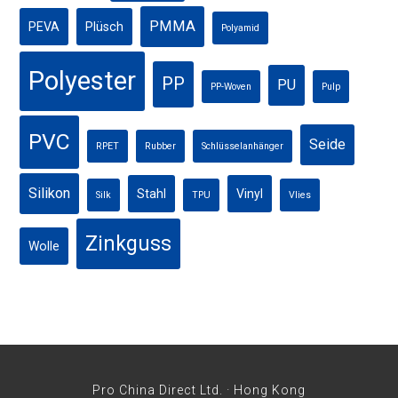
PMMA
PEVA
Plüsch
Polyamid
Polyester
PP
PU
PP-Woven
Pulp
PVC
Seide
RPET
Rubber
Schlüsselanhänger
Silikon
Stahl
Vinyl
Silk
TPU
Vlies
Zinkguss
Wolle
Pro China Direct Ltd. · Hong Kong