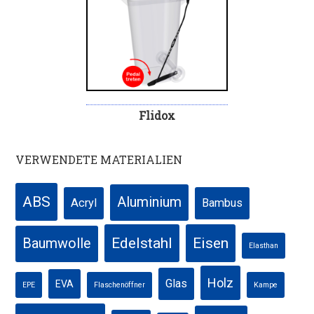
Flidox
VERWENDETE MATERIALIEN
ABS
Aluminium
Acryl
Bambus
Edelstahl
Eisen
Baumwolle
Elasthan
Holz
Glas
EVA
EPE
Flaschenöffner
Kampe