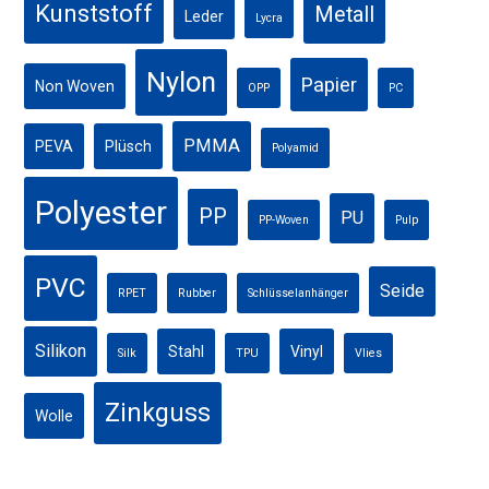
Kunststoff
Metall
Leder
Lycra
Nylon
Papier
Non Woven
OPP
PC
PMMA
PEVA
Plüsch
Polyamid
Polyester
PP
PU
PP-Woven
Pulp
PVC
Seide
RPET
Rubber
Schlüsselanhänger
Silikon
Stahl
Vinyl
Silk
TPU
Vlies
Zinkguss
Wolle