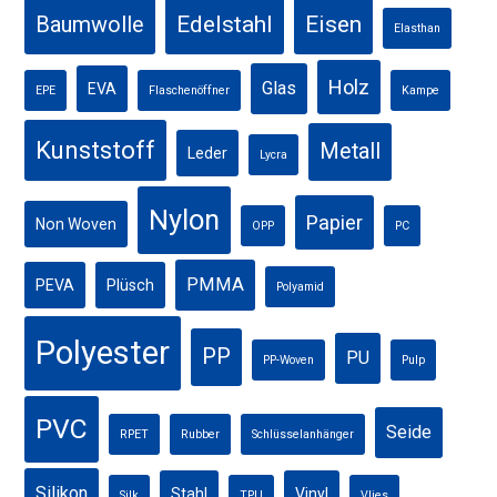
Edelstahl
Eisen
Baumwolle
Elasthan
Holz
Glas
EVA
EPE
Flaschenöffner
Kampe
Kunststoff
Metall
Leder
Lycra
Nylon
Papier
Non Woven
OPP
PC
PMMA
PEVA
Plüsch
Polyamid
Polyester
PP
PU
PP-Woven
Pulp
PVC
Seide
RPET
Rubber
Schlüsselanhänger
Silikon
Stahl
Vinyl
Silk
TPU
Vlies