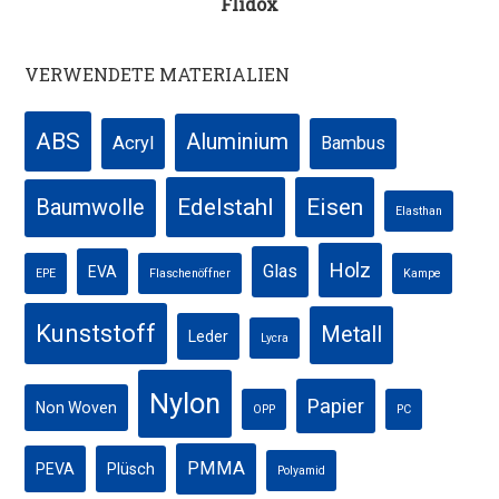
Flidox
VERWENDETE MATERIALIEN
ABS
Aluminium
Acryl
Bambus
Edelstahl
Eisen
Baumwolle
Elasthan
Holz
Glas
EVA
EPE
Flaschenöffner
Kampe
Kunststoff
Metall
Leder
Lycra
Nylon
Papier
Non Woven
OPP
PC
PMMA
PEVA
Plüsch
Polyamid