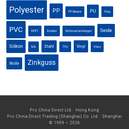
Polyester
PP
PU
PP-Woven
Pulp
PVC
Seide
RPET
Rubber
Schlüsselanhänger
Silikon
Stahl
Vinyl
Silk
TPU
Vlies
Zinkguss
Wolle
Pro China Direct Ltd. · Hong Kong
Pro China Direct Trading (Shanghai) Co. Ltd. · Shanghai
© 1999 ~ 2026