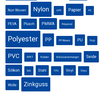
Nylon
Papier
Non Woven
OPP
PC
PMMA
PEVA
Plüsch
Polyamid
Polyester
PP
PU
PP-Woven
Pulp
PVC
Seide
RPET
Rubber
Schlüsselanhänger
Silikon
Stahl
Vinyl
Silk
TPU
Vlies
Zinkguss
Wolle