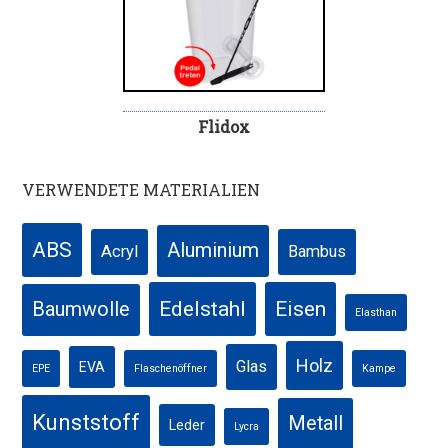
Flidox
VERWENDETE MATERIALIEN
ABS
Aluminium
Acryl
Bambus
Edelstahl
Eisen
Baumwolle
Elasthan
Holz
Glas
EVA
EPE
Flaschenöffner
Kampe
Kunststoff
Metall
Leder
Lycra