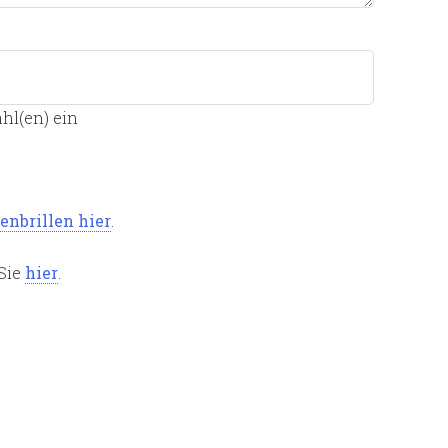
hl(en) ein
enbrillen hier
.
 Sie
hier
.