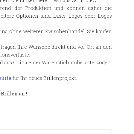
lten. Die Linsen liefern wir aus AC und PC.
hrend der Produktion und können daher die
eitere Optionen sind Laser Logos oder Logos
China ohne weiteren Zwischenhandel. Sie kaufen
rtragen Ihre Wünsche direkt und vor Ort an den
ionsverluste.
nd
aus China einer Warenstichprobe unterzogen.
würfe
für Ihr neues Brillenprojekt.
Brillen an !