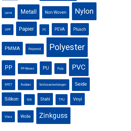
Nylon
Metall
Non Woven
Lycra
Papier
PEVA
Plüsch
OPP
PC
Polyester
PMMA
Polyamid
PVC
PP
PU
PP-Woven
Pulp
Seide
RPET
Rubber
Schlüsselanhänger
Silikon
Stahl
Vinyl
Silk
TPU
Zinkguss
Wolle
Vlies