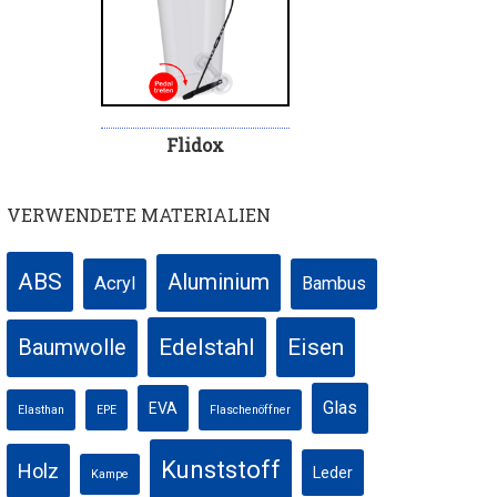
Flidox
VERWENDETE MATERIALIEN
ABS
Aluminium
Acryl
Bambus
Edelstahl
Eisen
Baumwolle
Glas
EVA
Elasthan
EPE
Flaschenöffner
Kunststoff
Holz
Leder
Kampe